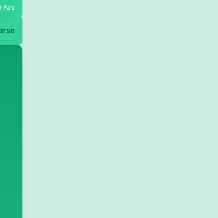
r País
arse