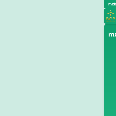
mx
mx