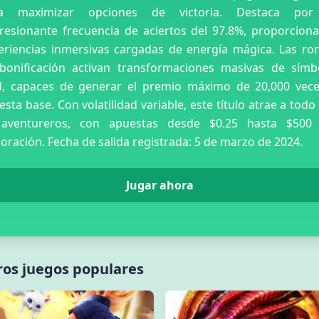
a maximizar opciones de victoria. Destaca po
resionante frecuencia de aciertos del 97.8%, proporcion
eriencias inmersivas cargadas de energía mágica. Las ro
bonificación activan transformaciones masivas de símb
d, capaces de generar el premio máximo de 20,000 vece
sta base. Con volatilidad variable, este título atrae a todo
aventureros, con apuestas desde $0.25 hasta $500
loración. Fecha de salida registrada: 5 de marzo de 2024.
Jugar ahora
ros juegos populares