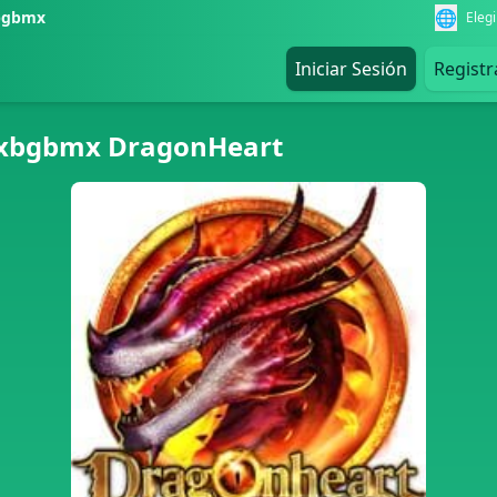
🌐
bgbmx
Elegi
Iniciar Sesión
Registr
bgbmx DragonHeart