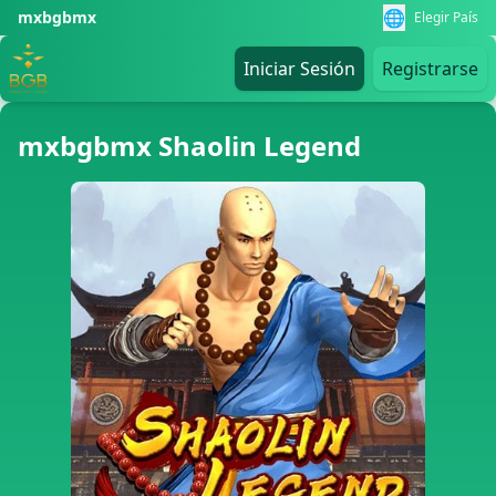
🌐
mxbgbmx
Elegir País
Iniciar Sesión
Registrarse
mxbgbmx Shaolin Legend